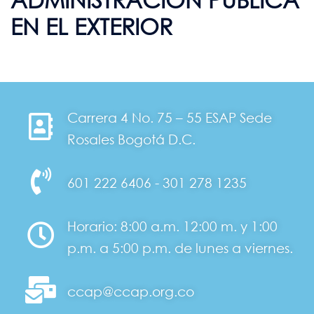
EN EL EXTERIOR
Carrera 4 No. 75 – 55 ESAP Sede
Rosales Bogotá D.C.
601 222 6406 - 301 278 1235
Horario: 8:00 a.m. 12:00 m. y 1:00
p.m. a 5:00 p.m. de lunes a viernes.
ccap@ccap.org.co