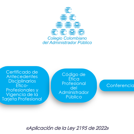
Certificado de
Código de
Antecedentes
Ética
Disciplinarios
Profesional
Ético-
Conferencia
del
Profesionales y
Administrador
Vigencia de la
Público
Tarjeta Profesional
«Aplicación de la Ley 2195 de 2022»