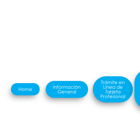
Trámite en
Información
Línea de
Home
General
Tarjeta
Profesional